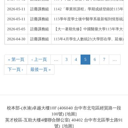
2026-05-11
註冊課務組
1142「畢業班課程」學期成績登錄於115年5月18
2026-05-11
註冊課務組
115學年度學士後中醫學系最新報到情形統計(截至1
2026-05-05
註冊課務組
【大一暑期先修】中國醫藥大學115年準大
2026-04-30
註冊課務組
115年4月學生人數統計(大學部在學、延修)
« 第一頁
‹ 上一頁
…
3
4
5
6
7
…
下一頁 ›
最後一頁 »
校本部-(水湳)卓越大樓10F (406040 台中市北屯區經貿路一段
100號) [
地圖
]
英才校區-互助大樓4樓聯合辦公室( 40402 台中市北區學士路91
號) [
地圖
]