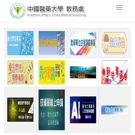
移
Toggle
至
navigati
主
內
容