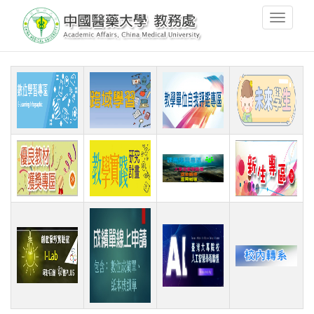
移
Toggle
至
navigati
主
內
容