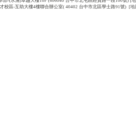
本部-(水湳)卓越大樓10F (406040 台中市北屯區經貿路一段100號) [
地
才校區-互助大樓4樓聯合辦公室( 40402 台中市北區學士路91號) [
地