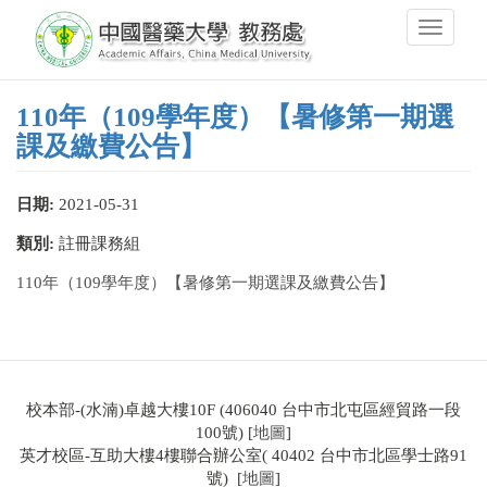
移
Toggle
至
navigati
主
內
容
110年（109學年度）【暑修第一期選
課及繳費公告】
日期:
2021-05-31
類別:
註冊課務組
110年（109學年度）【暑修第一期選課及繳費公告】
校本部-(水湳)卓越大樓10F (406040 台中市北屯區經貿路一段
100號) [
地圖
]
英才校區-互助大樓4樓聯合辦公室( 40402 台中市北區學士路91
號) [
地圖
]