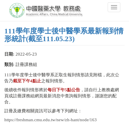
移
Toggle
至
navigati
主
內
容
111學年度學士後中醫學系最新報到情
形統計(截至111.05.23)
日期:
2022-05-23
類別:
註冊課務組
111學年度學士後中醫學系正取生報到情形請見附檔，此次公
告乃
截至下午4點止
之報到情形。
後續收件報到情形將於
每日下午5點公告
，請自行上教務處網
頁或註冊課務組網頁最新消息中查詢報到情形，謝謝您的配
合。
註冊及繳費相關資訊可以參考下列網址：
https://freshman.cmu.edu.tw/new/zh-hant/node/163