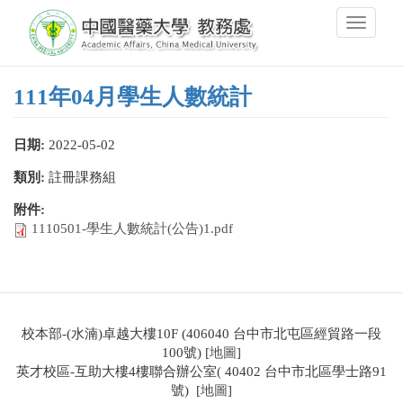
移
Toggle
至
navigati
主
內
容
111年04月學生人數統計
日期:
2022-05-02
類別:
註冊課務組
附件:
1110501-學生人數統計(公告)1.pdf
校本部-(水湳)卓越大樓10F (406040 台中市北屯區經貿路一段
100號) [
地圖
]
英才校區-互助大樓4樓聯合辦公室( 40402 台中市北區學士路91
號) [
地圖
]