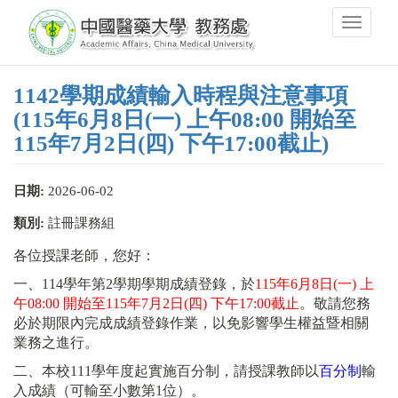
移
Toggle
至
navigati
主
內
容
1142學期成績輸入時程與注意事項
(115年6月8日(一) 上午08:00 開始至
115年7月2日(四) 下午17:00截止)
日期:
2026-06-02
類別:
註冊課務組
各位授課老師，您好：
一、114學年第2學期學期成績登錄，於
115年6月8日(一) 上
午08:00 開始至115年7月2日(四) 下午17:00截止
。敬請您務
必於期限內完成成績登錄作業，以免影響學生權益暨相關
業務之進行。
二、本校111學年度起實施百分制，請授課教師以
百分制
輸
入成績（可輸至小數第1位）。