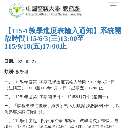
移
Toggle
至
navigati
主
內
容
【115-1教學進度表輸入通知】系統開
放時間115/6/3(三)13:00至
115/9/18(五)17:00止
日期:
2026-05-29
類別:
教學組
一、115學年度第1學期教學進度表輸入時間：115年6月3日
（星期三）13:00至115年9月18日（星期五）17:00止。
二、115學年度第1學期開學日：115年9月7日（星期一）。
三、「課程教學進度表、綱要」輸入說明請務必詳閱附件，以
免影響授課時數計算。
四、114學年度起，配合彈性學制新增「教學週次」欄位，選
項有：18週課程、隔週單週課程(上課9週)、隔週雙週課程(上