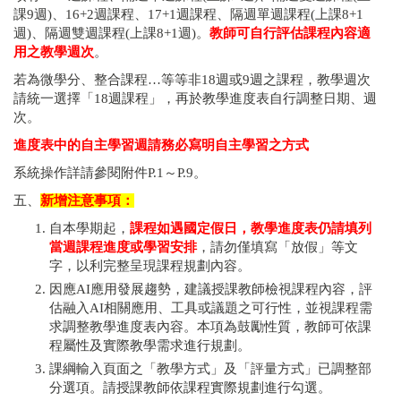
課9週)、16+2週課程、17+1週課程、隔週單週課程(上課8+1
週)、隔週雙週課程(上課8+1週)。
教師可自行評估課程內容適
用之教學週次
。
若為微學分、整合課程…等等非18週或9週之課程，教學週次
請統一選擇「18週課程」，再於教學進度表自行調整日期、週
次。
進度表中的自主學習週請務必寫明自主學習之方式
系統操作詳請參閱附件P.1～P.9。
五、
新增注意事項：
自本學期起，
課程如遇國定假日，教學進度表仍請填列
當週課程進度或學習安排
，請勿僅填寫「放假」等文
字，以利完整呈現課程規劃內容。
因應AI應用發展趨勢，建議授課教師檢視課程內容，評
估融入AI相關應用、工具或議題之可行性，並視課程需
求調整教學進度表內容。本項為鼓勵性質，教師可依課
程屬性及實際教學需求進行規劃。
課綱輸入頁面之「教學方式」及「評量方式」已調整部
分選項。請授課教師依課程實際規劃進行勾選。