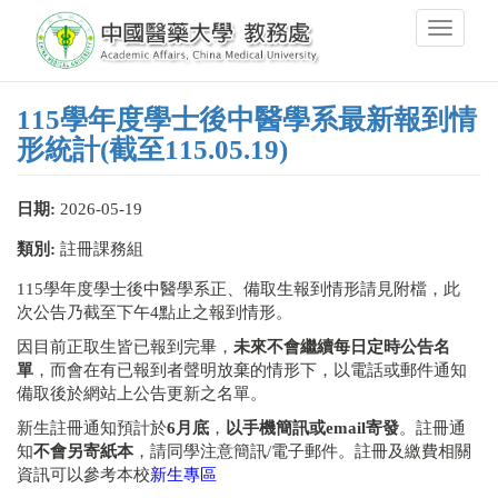
移
Toggle
至
navigati
主
內
容
115學年度學士後中醫學系最新報到情
形統計(截至115.05.19)
日期:
2026-05-19
類別:
註冊課務組
115學年度學士後中醫學系正、備取生報到情形請見附檔，此
次公告乃截至下午4點止之報到情形。
因目前正取生皆已報到完畢，
未來不會繼續每日定時公告名
單
，而會在有已報到者聲明放棄的情形下，以電話或郵件通知
備取後於網站上公告更新之名單。
新生註冊通知預計於
6月底
，
以手機簡訊或email寄發
。註冊通
知
不會另寄紙本
，請同學注意簡訊/電子郵件。註冊及繳費相關
資訊可以參考本校
新生專區