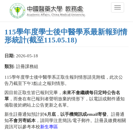
移
Toggle
至
navigati
主
內
容
115學年度學士後中醫學系最新報到情
形統計(截至115.05.18)
日期:
2026-05-18
類別:
註冊課務組
115學年度學士後中醫學系正取生報到情形請見附檔，此次公
告乃截至下午3點止之報到情形。
因目前正取生皆已報到完畢，
未來不會繼續每日定時公告名
單
，而會在有已報到者聲明放棄的情形下，以電話或郵件通知
備取後於網站上公告更新之名單。
新生註冊通知預計於
6月底
，
以手機簡訊或email寄發
。註冊通
知
不會另寄紙本
，請同學注意簡訊/電子郵件。註冊及繳費相關
資訊可以參考本校
新生專區