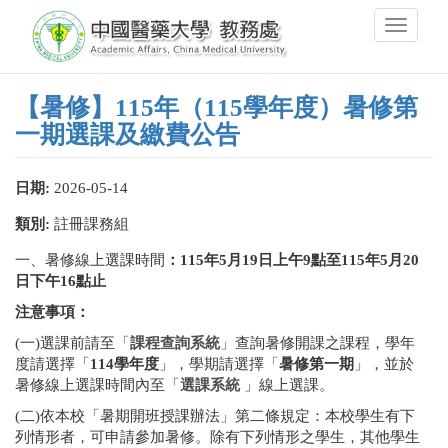
移
Toggle
至
navigati
主
內
容
【暑修】115年（115學年度）暑修第
一期選課及繳費公告
日期:
2026-05-14
類別:
註冊課務組
一、暑修線上選課時間
：
115
年5月19日上午9點至115年5月20
日下午16點止
注意事項：
(一)選課前請至「
課程查詢系統
」查詢暑修開課之課程，學年
度請選擇「
114學年度
」，學期請選擇「
暑修第一期
」，並於
暑修線上選課時間內至「
選課系統
」線上選課。
(二)依本校「暑期開班授課辦法」第二條規定：本校學生有下
列情形者，可申請參加暑修。除有下列情形之學生，其他學生