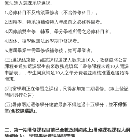
無法進入選課系統選課。
1.必修科目不及格須重修者（不含停修科目）。
2.因轉學、轉系須補修轉入年級前之必修科目者。
3.因修讀雙主修、輔系、學分學程所需之必修科目者。
4.因休、復學致無法於學期中修課者。
5.應屆畢業生需重修或補修後，始可畢業者。
(三)選課結束後，如該課程選課人數未達10人，教務處將公告
課程並通知選課學生前來教務處填寫「暑修課程未達10人開課
申請表」，學生同意補足10人之學分費者並經核准通過後始得
開班。
(四)當學期正在修習之課程，只得參加第二期暑修。(線上登記
時間另行公告)
(五)暑修兩期選修學分總數最多不得超過十五學分，並
不得衝
堂
(
含校際選課)
。
二、
第一期暑修課程目前已全數放到網路上
(
暑修課程課程大綱
陸續輸入)，請同學於選課時間選課。