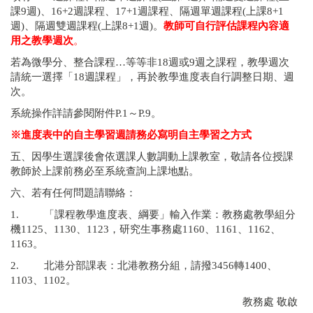
課9週)、16+2週課程、17+1週課程、隔週單週課程(上課8+1
週)、隔週雙週課程(上課8+1週)。
教師可自行評估課程內容適
用之教學週次
。
若為微學分、整合課程…等等非18週或9週之課程，教學週次
請統一選擇「18週課程」，再於教學進度表自行調整日期、週
次。
系統操作詳請參閱附件P.1～P.9。
※進度表中的自主學習週請務必寫明自主學習之方式
五、因學生選課後會依選課人數調動上課教室，敬請各位授課
教師於上課前務必至系統查詢上課地點。
六、若有任何問題請聯絡：
1. 「課程教學進度表、綱要」輸入作業：教務處教學組分
機1125、1130、1123，研究生事務處1160、1161、1162、
1163。
2. 北港分部課表：北港教務分組，請撥3456轉1400、
1103、1102。
教務處 敬啟