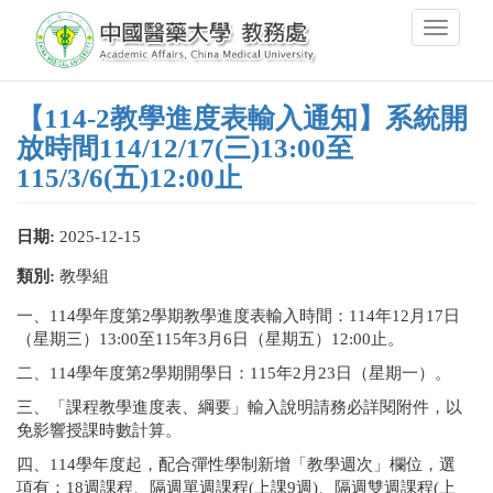
移
Toggle
至
navigati
主
內
容
【114-2教學進度表輸入通知】系統開
放時間114/12/17(三)13:00至
115/3/6(五)12:00止
日期:
2025-12-15
類別:
教學組
一、114學年度第2學期教學進度表輸入時間：114年12月17日
（星期三）13:00至115年3月6日（星期五）12:00止。
二、114學年度第2學期開學日：115年2月23日（星期一）。
三、「課程教學進度表、綱要」輸入說明請務必詳閱附件，以
免影響授課時數計算。
四、114學年度起，配合彈性學制新增「教學週次」欄位，選
項有：18週課程、隔週單週課程(上課9週)、隔週雙週課程(上