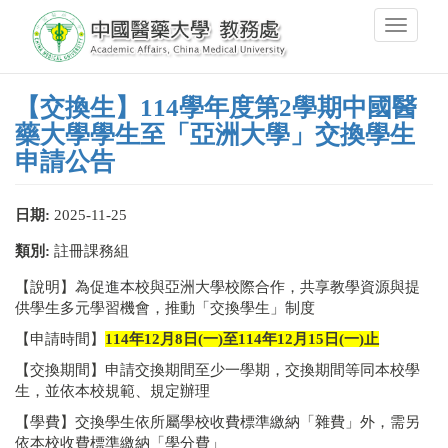
移
Toggle
至
navigati
主
內
容
【交換生】114學年度第2學期中國醫
藥大學學生至「亞洲大學」交換學生
申請公告
日期:
2025-11-25
類別:
註冊課務組
【說明】為促進本校與亞洲大學校際合作，共享教學資源與提
供學生多元學習機會，推動「交換學生」制度
【申請時間】
114
年12月8日(一)至114年12月15日(一)止
【交換期間】申請交換期間至少一學期，交換期間等同本校學
生，並依本校規範、規定辦理
【學費】交換學生依所屬學校收費標準繳納「雜費」外，需另
依本校收費標準繳納「學分費」