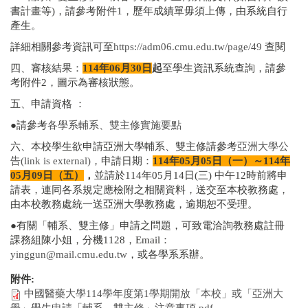
書計畫等)，請參考附件1，歷年成績單毋須上傳，由系統自行
產生。
詳細相關參考資訊可至
https://adm06.cmu.edu.tw/page/49
查閱
四、審核結果：
114年06月30日
起
至學生資訊系統查詢，請參
考附件2，圖示為審核狀態。
五、申請資格 ：
●請參考
各學系輔系、雙主修實施要點
六、本校學生欲申請亞洲大學輔系、雙主修請參考
亞洲大學公
告(link is external)
，申請日期：
114
年05月05日（一）～114年
05月09日（五）
，
並請於114年05月14日(三) 中午12時前將申
請表，連同各系規定應檢附之相關資料，送交至本校教務處，
由本校教務處統一送亞洲大學教務處，逾期恕不受理。
●有關「輔系、雙主修」申請之問題，可致電洽詢教務處註冊
課務組陳小姐，分機1128，Email：
yinggun@mail.cmu.edu.tw
，或各學系系辦。
附件:
中國醫藥大學114學年度第1學期開放「本校」或「亞洲大