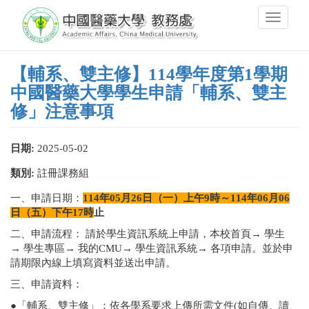
移
Toggle
至
navigati
主
內
容
【輔系、雙主修】114學年度第1學期
中國醫藥大學學生申請「輔系、雙主
修」注意事項
日期:
2025-05-02
類別:
註冊課務組
一、申請日期：
114
年05月26日（一）上午9時～114年06月06
日（五）下午17時
止
二、申請流程： 請於學生資訊系統上申請，本校首頁→ 學生
→ 學生專區→ 我的CMU→ 學生資訊系統→ 各項申請。並於申
請期限內線上填寫資料並送出申請。
三、申請資料：
●「輔系、雙主修」：依各學系要求上傳所需文件(如自傳、讀