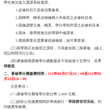
學生無法進入選課系統選課。
1.必修科目不及格須重修者。
2.因轉學、轉系須補修轉入年級前之必修科目者。
3.因修讀雙主修、輔系、學分學程所需之必修科目者。
4.因休、復學致無法於學期中修課者。
5.應屆畢業生需重修或補修後，始可畢業者。
(三)當學期正在修習之課程，只得參加第二期暑修。(線上
登記時間另行公告)
(四)暑修兩期選修學分總數最多不得超過十五學分，並
不
得衝堂
。
二、暑修學分費繳費時間：
111
年
06
月
07
日
10
：
00
至
111
年
06
月
12
日
18
：
00
注意事項
：
(一)暑修學分費每學分新台幣 2,000 元整。
(二)請於公告繳費期間於華南銀行「
學雜費管理系統
」列
印繳費單繳費。