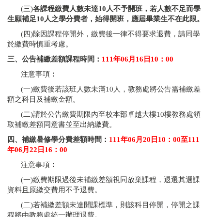
(三)
各課程繳費人數未達
10
人不予開班，若人數不足而學
生願補足
10
人之學分費者，始得開班，應屆畢業生不在此限。
(四)除因課程停開外，繳費後一律不得要求退費，請同學
於繳費時慎重考慮。
三、公告補繳差額課程時間：
111
年
06
月1
6
日
10
：
00
注意事項
：
(一)繳費後若該班人數未滿10人，教務處將公告需補繳差
額之科目及補繳金額。
(二)請於公告繳費期限內至校本部卓越大樓10樓教務處領
取補繳差額同意書並至出納繳費。
四、補繳暑修學分費差額時間：
111
年
06
月
20
日
10
：
00
至
111
年
06
月
22
日
16
：
00
注意事項
：
(一)繳費期限過後未補繳差額視同放棄課程，退選其選課
資料且原繳交費用不予退費。
(二)若補繳差額未達開課標準，則該科目停開，停開之課
程將由教務處統一辦理退費。