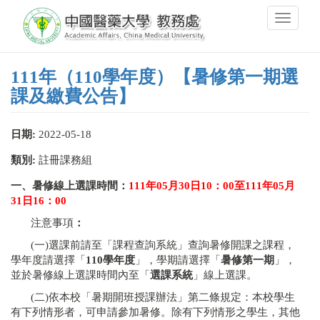
移
Toggle
至
navigati
主
內
容
111年（110學年度）【暑修第一期選
課及繳費公告】
日期:
2022-05-18
類別:
註冊課務組
一、暑修線上選課時間：
111
年
05
月
30
日
10
：
00
至
111
年
05
月
31
日
16
：
00
注意事項
：
(一)選課前請至「課程查詢系統」查詢暑修開課之課程，
學年度請選擇「
110
學年度
」，學期請選擇「
暑修第一期
」，
並於暑修線上選課時間內至「
選課系統
」線上選課。
(二)依本校「暑期開班授課辦法」第二條規定：本校學生
有下列情形者，可申請參加暑修。除有下列情形之學生，其他