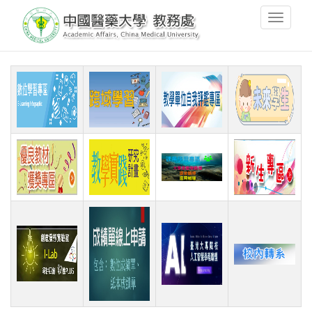
移
Toggle
至
navigati
主
內
容