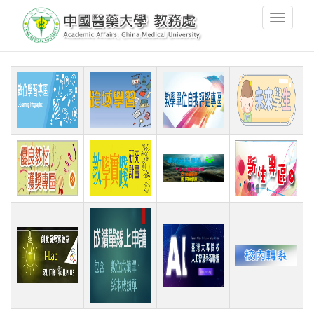
移
Toggle
至
navigati
主
內
容