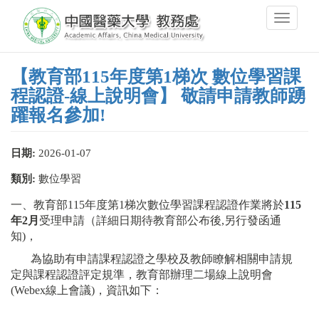
Skip
Toggle
to
navigati
main
content
【教育部115年度第1梯次 數位學習課
程認證-線上說明會】 敬請申請教師踴
躍報名參加!
日期:
2026-01-07
類別:
數位學習
一、教育部115年度第1梯次數位學習課程認證作業將於
115
年2月
受理申請（詳細日期待教育部公布後,另行發函通
知)，
為協助有申請課程認證之學校及教師瞭解相關申請規
定與課程認證評定規準，教育部辦理二場線上說明會
(Webex線上會議)，資訊如下：