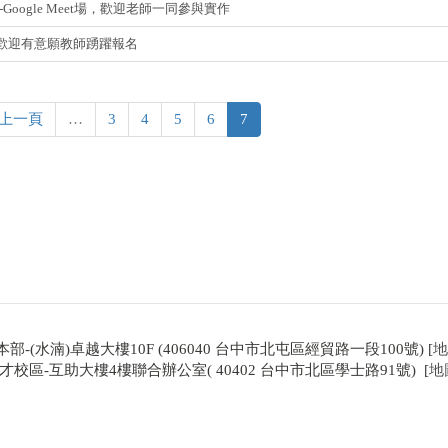
oogle Meet場，歡迎老師一同參與實作
】歡迎有意願教師踴躍報名
‹ 上一頁
…
3
4
5
6
7
本部-(水湳)卓越大樓10F (406040 台中市北屯區經貿路一段100號) [
地
才校區-互助大樓4樓聯合辦公室( 40402 台中市北區學士路91號) [
地