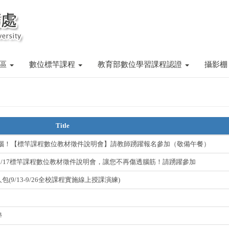
專區
數位標竿課程
教育部數位學習課程認證
攝影棚
Title
煩惱！【標竿課程數位教材徵件說明會】請教師踴躍報名參加（敬備午餐）
1/17標竿課程數位教材徵件說明會，讓您不再傷透腦筋！請踴躍參加
(9/13-9/26全校課程實施線上授課演練)
學